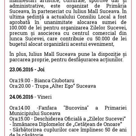
manifestări artistice, culturale, sportive dar și
administrative, este organizat de Primăria
Suceava, în parteneriat cu Iulius Mall Suceava. În
ultima ședință a actualului Consiliu Local a fost
aprobată în unanimitate alocarea sumei de
100.000 de lei pentru organizarea Zilelor Sucevei,
precum și asocierea cu centrul comercial din
lunca Sucevei, care contribuie cu 50.000 de lei
bugetul alocat organizării acestui eveniment,
În plus, Iulius Mall Suceava pune la dispoziție și
parcarea proprie, pentru desfășurarea acțiunilor.
23.06.2016 - Joi
Ora:19.00 - Bianca Ciubotaru
Ora:20.00 - Trupa „Alter Ego” Suceava
24.06.2016
- Vineri
Ora:14.00 -Fanfara "Bucovina" a Primariei
Municipiului Suceava
Ora:15.00 - Deschiderea Oficială a „Zilelor Sucevei”
- Înmânarea Diplomelor de „Cetăţean de Onoare”
- Sărbătorirea cuplurilor care împlinesc 50 de ani
de la căsătorie