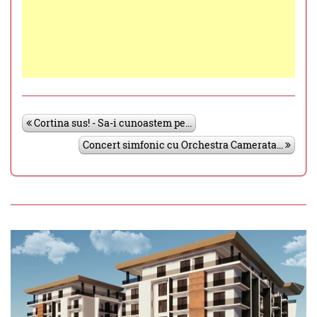
Cortina sus! - Sa-i cunoastem pe...
Concert simfonic cu Orchestra Camerata...