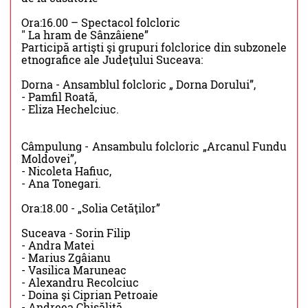
Ora:16.00 – Spectacol folcloric
" La hram de Sânzâiene”
Participă artişti şi grupuri folclorice din subzonele
etnografice ale Judeţului Suceava:
Dorna - Ansamblul folcloric „ Dorna Dorului”,
- Pamfil Roată,
- Eliza Hechelciuc.
Câmpulung - Ansambulu folcloric „Arcanul Fundu
Moldovei”,
- Nicoleta Hafiuc,
- Ana Tonegari.
Ora:18.00 - „Solia Cetăţilor”
Suceava - Sorin Filip
- Andra Matei
- Marius Zgâianu
- Vasilica Maruneac
- Alexandru Recolciuc
- Doina şi Ciprian Petroaie
- Andreea Chisăliţă