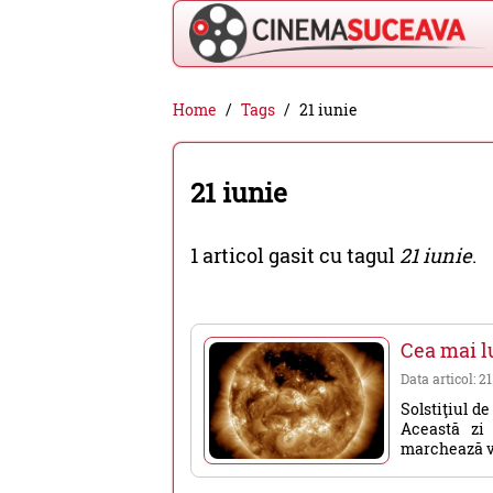
Cinema
Home
Tags
21 iunie
Suceava
-
21 iunie
filme
cinema,
1 articol gasit cu tagul
21 iunie
.
stiri
si
evenimente
Cea mai lu
din
Data articol: 2
Suceava
Solstiţiul de
Această zi 
marchează ve