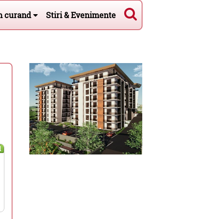
n curand
Stiri & Evenimente
l