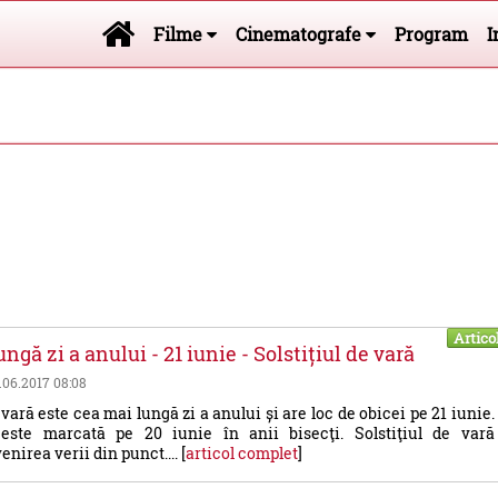
Filme
Cinematografe
Program
I
Artico
ngă zi a anului - 21 iunie - Solstițiul de vară
1.06.2017 08:08
 vară este cea mai lungă zi a anului și are loc de obicei pe 21 iunie.
este marcată pe 20 iunie în anii bisecţi. Solstiţiul de vară
nirea verii din punct.... [
articol complet
]