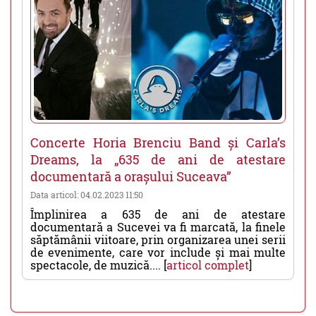
Concerte Horia Brenciu Band și Carla’s
Dreams, la „635 de ani de atestare
documentară a orașului Suceava”
Data articol: 04.02.2023 11:50
Împlinirea a 635 de ani de atestare
documentară a Sucevei va fi marcată, la finele
săptămânii viitoare, prin organizarea unei serii
de evenimente, care vor include și mai multe
spectacole, de muzică.... [
articol complet
]