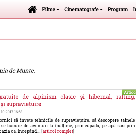
Filme
Cinematografe
Program
I
ia de Munte
.
Artico
ratuite de alpinism clasic și hibernal, rafting,
 și supraviețuire
0.10.2017 16:58
rnici să învețe tehnicile de supraviețuire, să descopere tainele
 se bucure de aventuri la înălţime, prin zăpadă, pe apă sau prin
cazia ca, începând.... [
articol complet
]