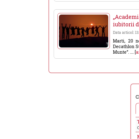
„Academi
iubitorii 
Data articol: 13
Marti, 20 n
Decathlon Su
Munte”. .... [
a
C