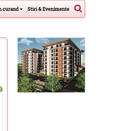
n curand
Stiri & Evenimente
l