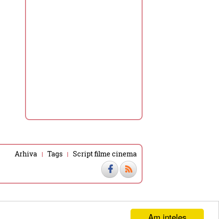
Arhiva
Tags
Script filme cinema
Am inteles