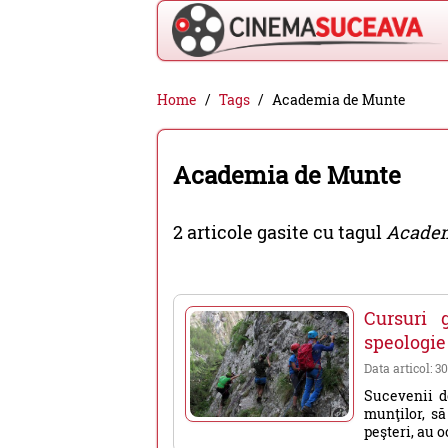
Cinema
Home
Tags
Academia de Munte
Suceava
-
Academia de Munte
filme
cinema,
2 articole gasite cu tagul
Academ
stiri
si
evenimente
Cursuri g
din
speologie
Suceava
Data articol: 3
Sucevenii do
munţilor, să
peşteri, au o