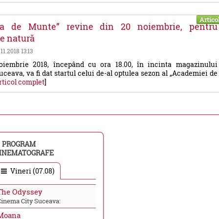
Artico
a de Munte” revine din 20 noiembrie, pentru
de natură
.11.2018 13:13
oiembrie 2018, începând cu ora 18.00, în incinta magazinului
ceava, va fi dat startul celui de-al optulea sezon al „Academiei de
rticol complet
]
PROGRAM
INEMATOGRAFE
Vineri (07.08)
The Odyssey
Cinema City Suceava:
Moana