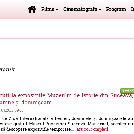
Filme
Cinematografe
Program
I
ratuit
.
Artico
tuit la expoziţiile Muzeului de Istorie din Suceava,
oamne și domnișoare
7.03.2017 09:03
, de Ziua Internaţională a Femeii, doamnele şi domnişoarele au
iziteze gratuit Muzeul Bucovinei Suceava. Mai exact, acestea au
 să descopere expoziţiile temporare.... [
articol complet
]