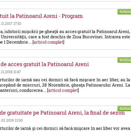
Artico
tuit la Patinoarul Areni - Program
.11.2017 17:53
ea, iubitorii mișcării pe gheață au acces gratuit la Patinoarul Areni,
 Universității, care a fost deschis de Ziua Bucovinei. Intrarea este
e 1 Decembrie.... [
articol complet
]
Artico
 de acces gratuit la Patinoarul Areni
.11.2018 11:47
orturilor de iarnă sau cei dornici să facă mişcare în aer liber, au la
începând de miercuri, 28 Noiembrie, gheaţa Patinoarului Areni. La
 anteriori, conducerea.... [
articol complet
]
Artico
de gratuitate pe Patinoarul Areni, la final de sezon
0.02.2019 12:00
rturilor de iarnă și cei dornici să facă mişcare în aer liber vor avea