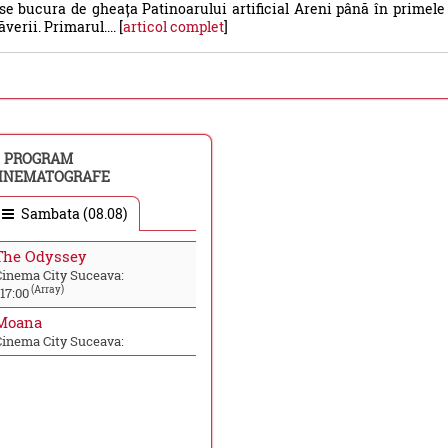
se bucura de gheața Patinoarului artificial Areni până în primele
verii. Primarul.... [
articol complet
]
PROGRAM
INEMATOGRAFE
Sambata (08.08)
The Odyssey
Cinema City Suceava:
(Array)
17:00
Moana
Cinema City Suceava: