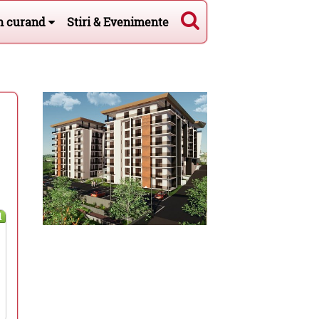
n curand
Stiri & Evenimente
l