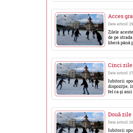
Acces gra
Data articol: 29
Zilele acest
de pe strada
liberă până p
Cinci zile
Data articol: 27
Iubitorii sp
dispoziţie, 
fel ca şi anii
Două zile 
Data articol: 2
Iubitorii spo