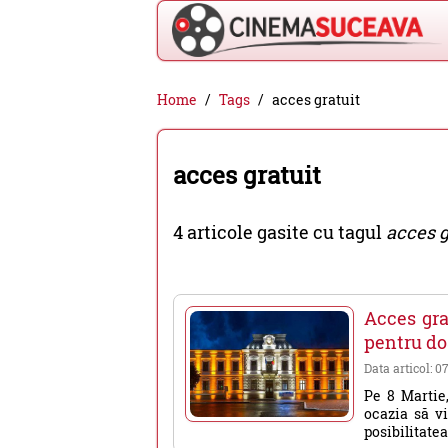
Cinema
Home
Tags
acces gratuit
Suceava
-
acces gratuit
filme
cinema,
4 articole gasite cu tagul
acces g
stiri
si
evenimente
Acces gra
din
pentru d
Suceava
Data articol: 0
Pe 8 Martie
ocazia să v
posibilitatea