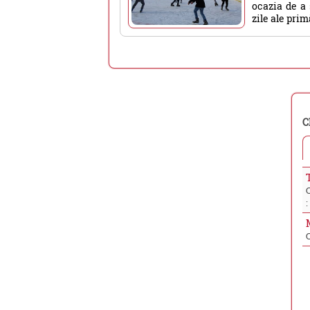
ocazia de a 
zile ale primă
C
: