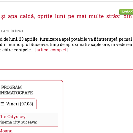
Artico
și apa caldă, oprite luni pe mai multe străzi din
2.04.2018 15:40
ei de luni, 23 aprilie, furnizarea apei potabile va fi întreruptă pe mai
 din municipiul Suceava, timp de aproximativ șapte ore, în vederea
 către echipele.... [
articol complet
]
PROGRAM
INEMATOGRAFE
Vineri (07.08)
The Odyssey
Cinema City Suceava:
Moana