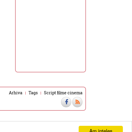
Arhiva
Tags
Script filme cinema
Am inteles