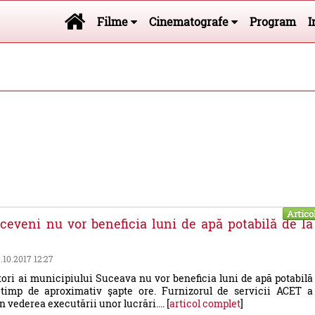
Filme
Cinematografe
Program
I
Artico
ceveni nu vor beneficia luni de apă potabilă de la
8.10.2017 12:27
tori ai municipiului Suceava nu vor beneficia luni de apă potabilă
 timp de aproximativ şapte ore. Furnizorul de servicii ACET a
n vederea executării unor lucrări.... [
articol complet
]