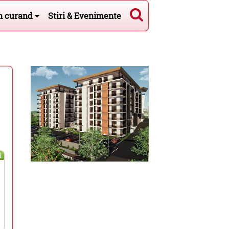
n curand
Stiri & Evenimente
l