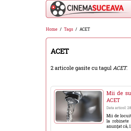
Cinema
Home
Tags
ACET
Suceava
-
ACET
filme
cinema,
2 articole gasite cu tagul
ACET
.
stiri
si
evenimente
Mii de su
din
ACET
Suceava
Data articol: 2
Mii de locui
la robinete
anunţat că, î