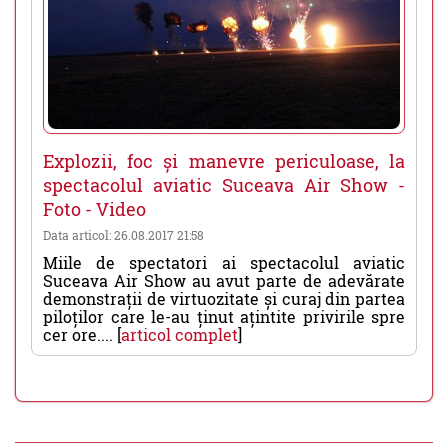
Explozii, foc și manevre periculoase, la
spectacolul aviatic Suceava Air Show -
Foto - Video
Data articol: 26.08.2017 21:58
Miile de spectatori ai spectacolul aviatic
Suceava Air Show au avut parte de adevărate
demonstrații de virtuozitate și curaj din partea
piloților care le-au ținut ațintite privirile spre
cer ore.... [
articol complet
]