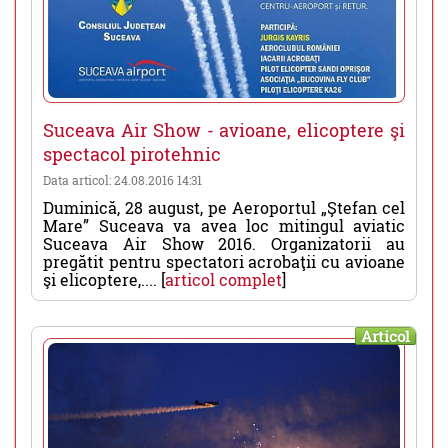
Suceava Air Show - avioane, elicoptere şi
spectacol pirotehnic
Data articol: 24.08.2016 14:31
Duminică, 28 august, pe Aeroportul „Ştefan cel
Mare” Suceava va avea loc mitingul aviatic
Suceava Air Show 2016. Organizatorii au
pregătit pentru spectatori acrobaţii cu avioane
şi elicoptere,.... [
articol complet
]
Articol