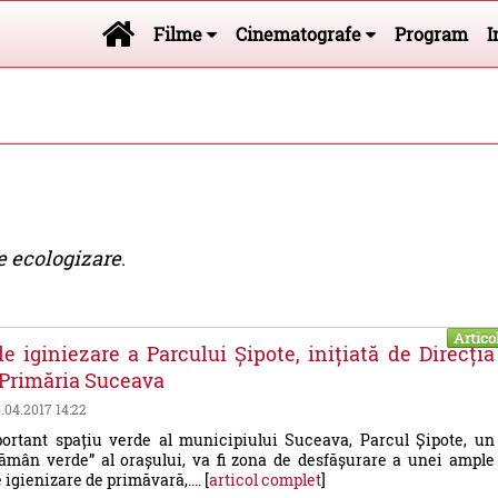
Filme
Cinematografe
Program
I
e ecologizare
.
Artico
e iginiezare a Parcului Șipote, inițiată de Direcția
i Primăria Suceava
6.04.2017 14:22
ortant spațiu verde al municipiului Suceava, Parcul Șipote, un
lămân verde” al orașului, va fi zona de desfășurare a unei ample
igienizare de primăvară,.... [
articol complet
]