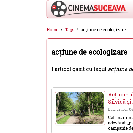
Cinema
Home
Tags
acțiune de ecologizare
Suceava
-
acțiune de ecologizare
filme
cinema,
1 articol gasit cu tagul
acțiune d
stiri
si
evenimente
Acțiune d
din
Silvică ș
Suceava
Data articol: 0
Cel mai imp
adevărat „p
campanie de 