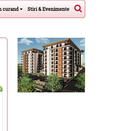
n curand
Stiri & Evenimente
l