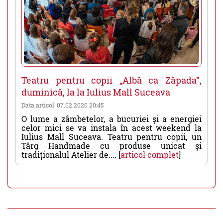
Teatru pentru copii „Albă ca Zăpada”,
duminică, la la Iulius Mall Suceava
Data articol: 07.02.2020 20:45
O lume a zâmbetelor, a bucuriei și a energiei
celor mici se va instala în acest weekend la
Iulius Mall Suceava. Teatru pentru copii, un
Târg Handmade cu produse unicat și
tradiționalul Atelier de.... [
articol complet
]