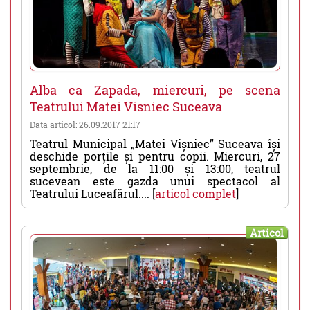
Alba ca Zapada, miercuri, pe scena
Teatrului Matei Visniec Suceava
Data articol: 26.09.2017 21:17
Teatrul Municipal „Matei Vișniec” Suceava își
deschide porțile și pentru copii. Miercuri, 27
septembrie, de la 11:00 și 13:00, teatrul
sucevean este gazda unui spectacol al
Teatrului Luceafărul.... [
articol complet
]
Articol