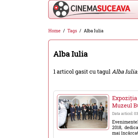
Cinema
Home
Tags
Alba Iulia
Suceava
-
Alba Iulia
filme
cinema,
1 articol gasit cu tagul
Alba Iulia
stiri
si
evenimente
Expoziția 
din
Muzeul Bu
Suceava
Data articol: 03
Evenimentele
2018, dedic
mai încărcate