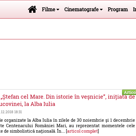
Filme
Cinematografe
Program
I
.
Artico
„Ștefan cel Mare. Din istorie în veșnicie”, inițiată de
covinei, la Alba Iulia
.12.2018 18:31
 organizate la Alba Iulia în zilele de 30 noiembrie și 1 decembrie
ate Centenarului României Mari, au reprezentat momentele cele
 de simbolistică națională. În.... [
articol complet
]