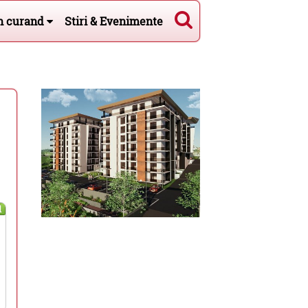
n curand
Stiri & Evenimente
l