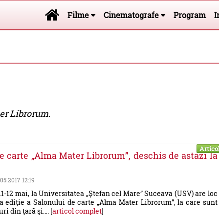
Filme
Cinematografe
Program
I
er Librorum
.
Artico
e carte „Alma Mater Librorum”, deschis de astazi la
.05.2017 12:19
11-12 mai, la Universitatea „Ştefan cel Mare” Suceava (USV) are loc
a ediţie a Salonului de carte „Alma Mater Librorum”, la care sunt
ri din ţară şi.... [
articol complet
]