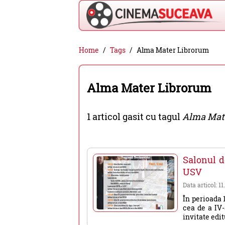
Cinema
Home
Tags
Alma Mater Librorum
Suceava
-
Alma Mater Librorum
filme
cinema,
1 articol gasit cu tagul
Alma Mat
stiri
si
evenimente
Salonul d
din
USV
Suceava
Data articol: 11
În perioada 
cea de a IV-
invitate editu