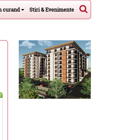
n curand
Stiri & Evenimente
l