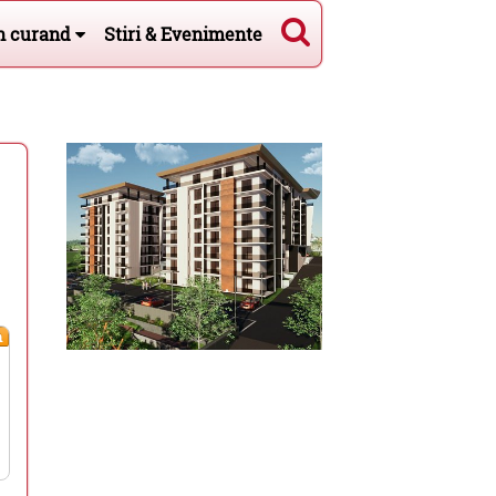
n curand
Stiri & Evenimente
m