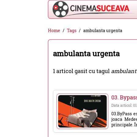
Cinema
Home
Tags
ambulanta urgenta
Suceava
-
ambulanta urgenta
filme
cinema,
1 articol gasit cu tagul
ambulant
stiri
si
evenimente
03. Bypass
din
Data articol: 0
Suceava
03.ByPass e
joaca Medee
principale. Î