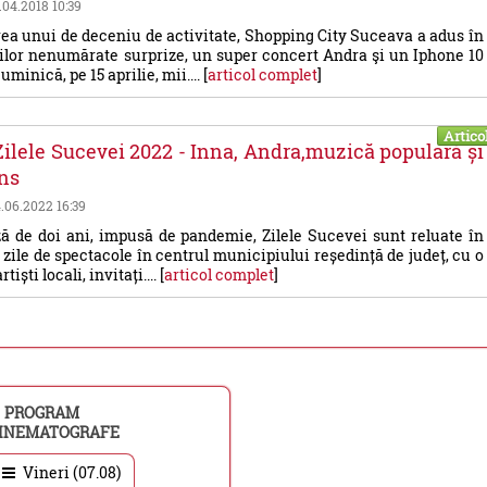
7.04.2018 10:39
ea unui de deceniu de activitate, Shopping City Suceava a adus în
ilor nenumărate surprize, un super concert Andra şi un Iphone 10
uminică, pe 15 aprilie, mii.... [
articol complet
]
Artico
ilele Sucevei 2022 - Inna, Andra,muzică populară și
ns
4.06.2022 16:39
ă de doi ani, impusă de pandemie, Zilele Sucevei sunt reluate în
ei zile de spectacole în centrul municipiului reședință de județ, cu o
iști locali, invitați.... [
articol complet
]
PROGRAM
INEMATOGRAFE
Vineri (07.08)