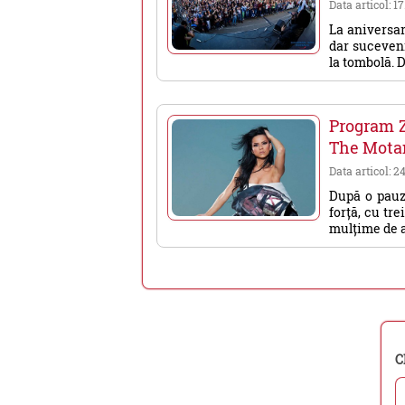
Data articol: 1
La aniversar
dar suceven
la tombolă. D
Program Z
The Mota
Data articol: 2
După o pauz
forță, cu tr
mulțime de art
C