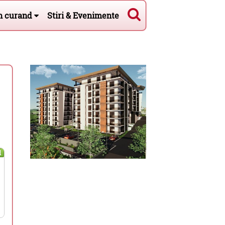
n curand
Stiri & Evenimente
l