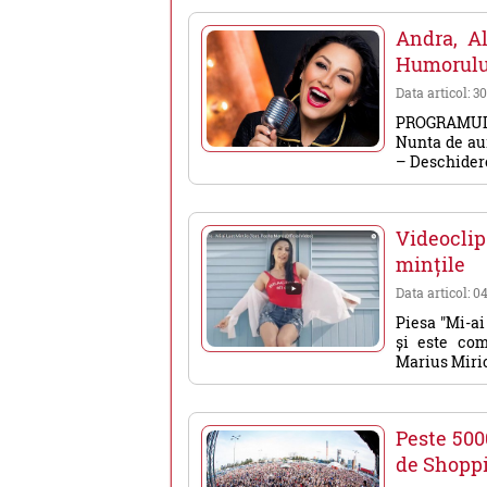
Andra, Al
Humorulu
Data articol: 3
PROGRAMUL E
Nunta de au
– Deschiderea
Videoclip
mințile
Data articol: 0
Piesa "Mi-ai
și este co
Marius Mirică
Peste 500
de Shopp