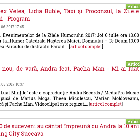
Artico
ex Velea, Lidia Buble, Taxi și Proconsul, la Zilele
i - Program
0.06.2017 17:45
venimentelor de la Zilele Humorului 2017: Joi 6 iulie ora 13.00
r la...Humor Catedrala Nașterea Maicii Domnului – Te Deum 13.00
 Parcului de distracții Parcul.... [
articol complet
]
Artico
 nou, de vară, Andra feat. Pacha Man - Mi-ai luat
4.08.2017 10:37
 Luat Mințile" este o coproducție Andra Records / MediaPro Music
mpusă de Marius Moga, Theea Miculescu, Marian Moldoveanu,
 și Pacha Man. Videoclipul este regizat.... [
articol complet
]
Artico
0 de suceveni au cântat împreună cu Andra la 10 ani
ing City Suceava