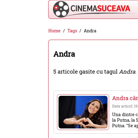
Cinema
Home
Tags
Andra
Suceava
-
Andra
filme
cinema,
5 articole gasite cu tagul
Andra
.
stiri
si
evenimente
Andra cân
din
Data articol: 1
Suceava
Una dintre c
la Putna, la
Putna. "Se apr