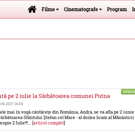
Filme
Cinematografe
Program
I
Artico
tă pe 2 iulie la Sărbătoarea comunei Putna
9.06.2017 16:00
ele mai în vogă cântărețe din România, Andra, se va afla pe 2 iunie
 Sărbătoarea Sfântului Ștefan cel Mare - al doilea hram al Mănăstirii
opie 2 Iulie!!!.... [
articol complet
]