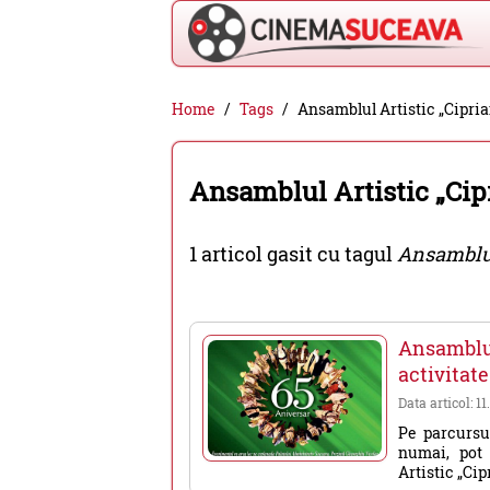
Cinema
Home
Tags
Ansamblul Artistic „Cipr
Suceava
-
Ansamblul Artistic „Ci
filme
cinema,
1 articol gasit cu tagul
Ansamblul
stiri
si
evenimente
Ansamblu
din
activitat
Suceava
Data articol: 1
Pe parcursul
numai, pot 
Artistic „Cip