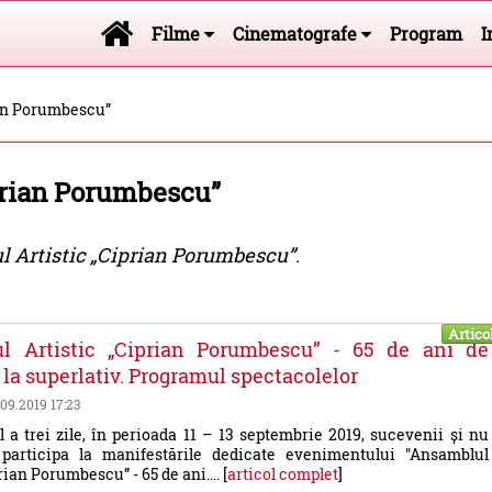
Filme
Cinematografe
Program
I
ian Porumbescu”
prian Porumbescu”
 Artistic „Ciprian Porumbescu”
.
Artico
l Artistic „Ciprian Porumbescu” - 65 de ani de
e la superlativ. Programul spectacolelor
1.09.2019 17:23
 a trei zile, în perioada 11 – 13 septembrie 2019, sucevenii și nu
participa la manifestările dedicate evenimentului "Ansamblul
rian Porumbescu” - 65 de ani.... [
articol complet
]