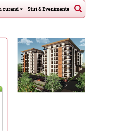
n curand
Stiri & Evenimente
l