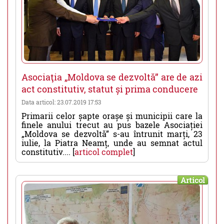
Asociaţia „Moldova se dezvoltă” are de azi
act constitutiv, statut și prima conducere
Data articol: 23.07.2019 17:53
Primarii celor șapte orașe și municipii care la
finele anului trecut au pus bazele Asociației
„Moldova se dezvoltă” s-au întrunit marți, 23
iulie, la Piatra Neamț, unde au semnat actul
constitutiv.... [
articol complet
]
Articol