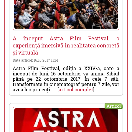
A început Astra Film Festival, o
experiență imersivă în realitatea concretă
și virtuală
Data articol: 16.10.2017 11:14
Astra Film Festival, ediția a XXIV-a, care a
început de luni, 16 octombrie, va anima Sibiul
până pe 22 octombrie 2017. În cele 7 săli,
transformate în cinematograf pentru 7 zile, vor
avea loc proiecții.... [
articol complet
]
Articol