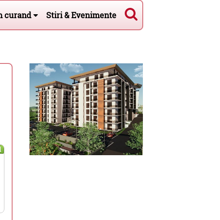
n curand
Stiri & Evenimente
l