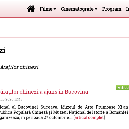
Filme
Cinematografe
Program
I
zi
ăraților chinezi
.
Artico
ăraților chinezi a ajuns în Bucovina
6.10.2020 12:45
ional al Bucovinei Suceava, Muzeul de Arte Frumoase Xi'an
ublica Populară Chineză și Muzeul Național de Istorie a României
ganizează, în perioada 27 octombrie.... [
articol complet
]