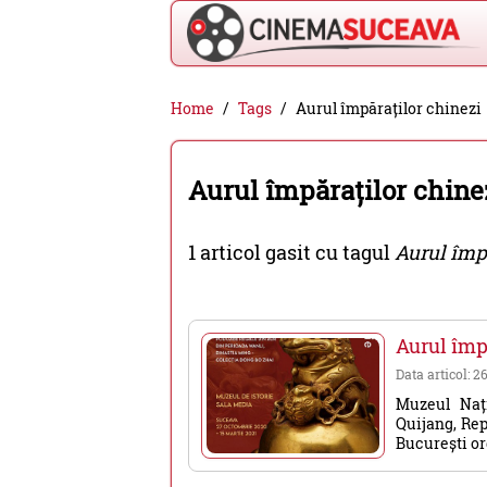
Cinema
Home
Tags
Aurul împăraților chinezi
Suceava
-
Aurul împăraților chine
filme
cinema,
1 articol gasit cu tagul
Aurul împ
stiri
si
evenimente
Aurul împ
din
Data articol: 2
Suceava
Muzeul Naț
Quijang, Rep
București or