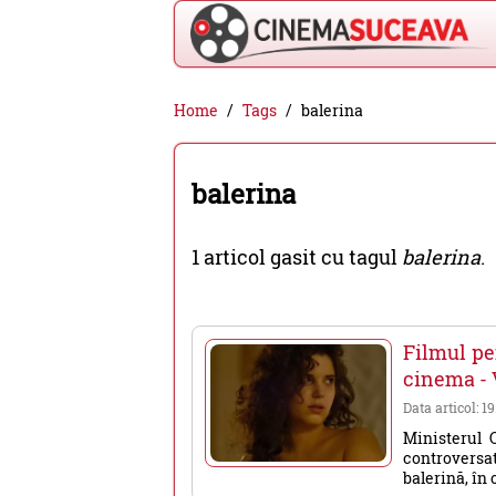
Cinema
Home
Tags
balerina
Suceava
-
balerina
filme
cinema,
1 articol gasit cu tagul
balerina
.
stiri
si
evenimente
Filmul pe
din
cinema -
Suceava
Data articol: 1
Ministerul 
controversat
balerină, în 