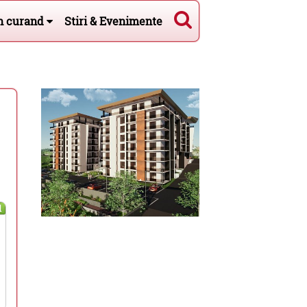
n curand
Stiri & Evenimente
l