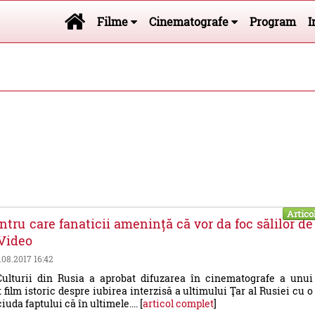
Filme
Cinematografe
Program
I
Artico
ntru care fanaticii amenință că vor da foc sălilor de
 Video
9.08.2017 16:42
Culturii din Rusia a aprobat difuzarea în cinematografe a unui
 film istoric despre iubirea interzisă a ultimului Ţar al Rusiei cu o
ciuda faptului că în ultimele.... [
articol complet
]