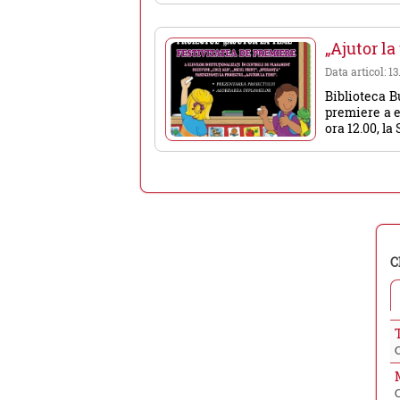
„Ajutor la
Data articol: 1
Biblioteca B
premiere a el
ora 12.00, la S
C