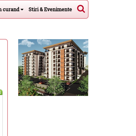
n curand
Stiri & Evenimente
l