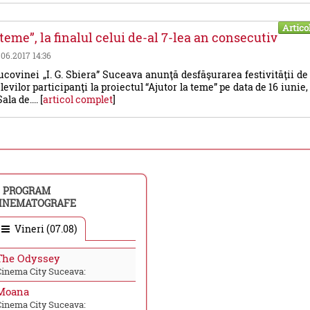
Artico
 teme”, la finalul celui de-al 7-lea an consecutiv
3.06.2017 14:36
ucovinei „I. G. Sbiera” Suceava anunţă desfăşurarea festivităţii de
evilor participanţi la proiectul “Ajutor la teme” pe data de 16 iunie,
ala de.... [
articol complet
]
PROGRAM
INEMATOGRAFE
Vineri (07.08)
The Odyssey
Cinema City Suceava:
Moana
Cinema City Suceava: