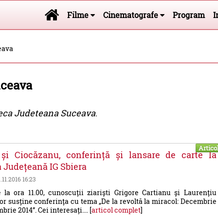
Filme
Cinematografe
Program
I
eava
uceava
teca Judeteana Suceava
.
Artico
 și Ciocăzanu, conferință și lansare de carte la
a Județeană IG Sbiera
2.11.2016 16:23
 la ora 11.00, cunoscuții ziariști Grigore Cartianu și Laurențiu
r susține conferința cu tema „De la revoltă la miracol: Decembrie
rie 2014”. Cei interesați.... [
articol complet
]