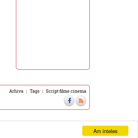
Arhiva
Tags
Script filme cinema
Am inteles