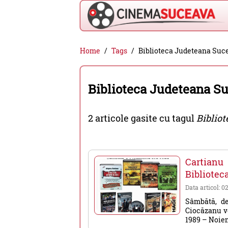
Cinema
Home
Tags
Biblioteca Judeteana Suc
Suceava
-
Biblioteca Judeteana S
filme
cinema,
2 articole gasite cu tagul
Biblio
stiri
si
evenimente
Cartianu
din
Bibliotec
Suceava
Data articol: 0
Sâmbătă, de
Ciocăzanu vo
1989 – Noiemb