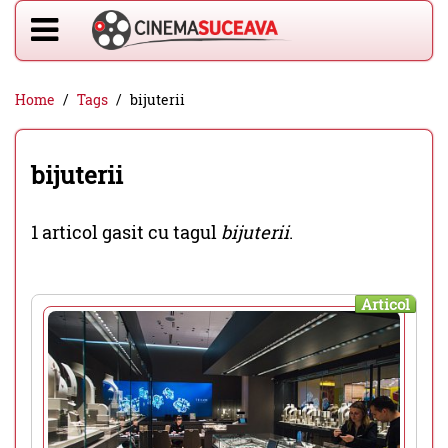
Home
Tags
bijuterii
bijuterii
1 articol gasit cu tagul
bijuterii
.
Articol