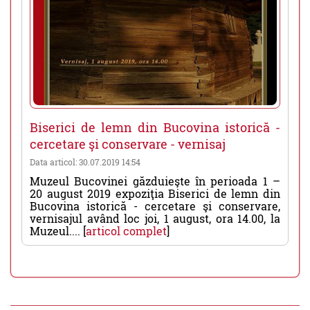
Biserici de lemn din Bucovina istorică -
cercetare şi conservare - vernisaj
Data articol: 30.07.2019 14:54
Muzeul Bucovinei găzduieşte în perioada 1 –
20 august 2019 expoziţia Biserici de lemn din
Bucovina istorică - cercetare şi conservare,
vernisajul având loc joi, 1 august, ora 14.00, la
Muzeul.... [
articol complet
]