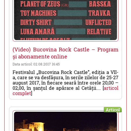
(Video) Bucovina Rock Castle – Program
și abonamente online
Data articol: 02.08.2017 16:45
Festivalul „Bucovina Rock Castle”, ediția a VII-
a, care se va desfășura, în serile zilelor de 25-27
august 2017, în fiecare seară între orele 20,00 –
02,00, în șanțul de apărare al Cetății.... [
articol
complet
]
Articol