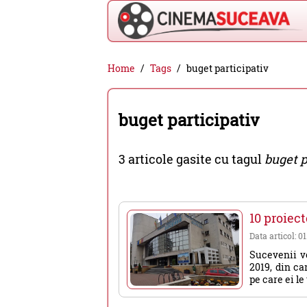
Cinema
Home
Tags
buget participativ
Suceava
-
buget participativ
filme
cinema,
3 articole gasite cu tagul
buget p
stiri
si
evenimente
10 proiect
din
Data articol: 01
Suceava
Sucevenii vo
2019, din ca
pe care ei le 