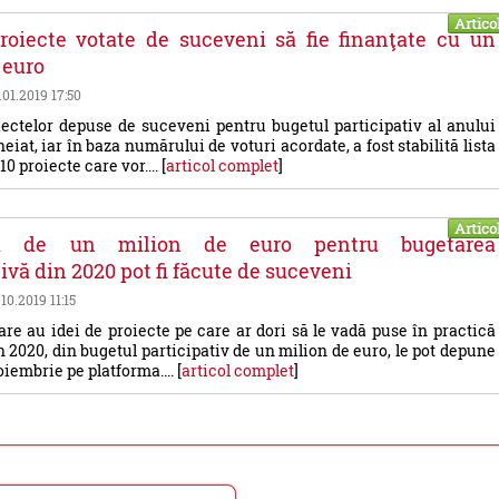
Artico
roiecte votate de suceveni să fie finanţate cu un
 euro
9.01.2019 17:50
ectelor depuse de suceveni pentru bugetul participativ al anului
eiat, iar în baza numărului de voturi acordate, a fost stabilită lista
10 proiecte care vor.... [
articol complet
]
Artico
ri de un milion de euro pentru bugetarea
ivă din 2020 pot fi făcute de suceveni
.10.2019 11:15
re au idei de proiecte pe care ar dori să le vadă puse în practică
 2020, din bugetul participativ de un milion de euro, le pot depune
iembrie pe platforma.... [
articol complet
]