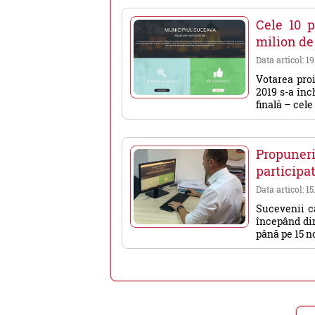
Cele 10 p
milion de
Data articol: 1
Votarea proi
2019 s-a înch
finală – cele 
Propune
participat
Data articol: 15
Sucevenii ca
începând din
până pe 15 no