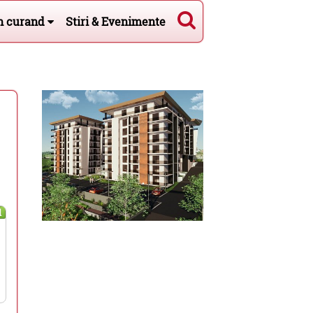
n curand
Stiri & Evenimente
l