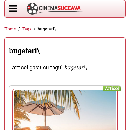
Home
Tags
bugetari\
bugetari\
1 articol gasit cu tagul
bugetari\
.
Articol