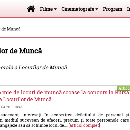
Filme
Cinematografe
Program
I
or de Muncă
ilor de Muncă
erală a Locurilor de Muncă
.
Artico
 mie de locuri de muncă scoase la concurs la Bursa
a Locurilor de Muncă
9.04.2019 18:46
 suceveni, interesaţi în acoperirea deficitului de personal şi
e în mediul sucevean de afaceri, precum şi toate persoanele care
angajeze sau să schimbe locul de.... [
articol complet
]