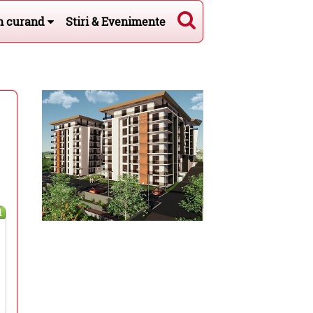
n curand
Stiri & Evenimente
l