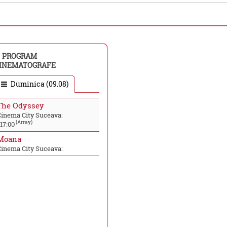
PROGRAM
INEMATOGRAFE
Duminica (09.08)
The Odyssey
Cinema City Suceava:
(Array)
17:00
Moana
Cinema City Suceava: