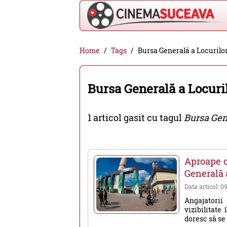
Cinema
Home
Tags
Bursa Generală a Locuril
Suceava
-
Bursa Generală a Locur
filme
cinema,
1 articol gasit cu tagul
Bursa Gen
stiri
si
evenimente
Aproape o
din
Generală 
Suceava
Data articol: 0
Angajatorii
vizibilitat
doresc să se 