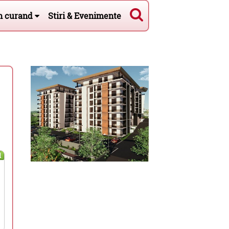
n curand
Stiri & Evenimente
l