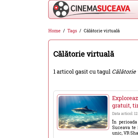
Cinema
Home
Tags
Călătorie virtuală
Suceava
-
Călătorie virtuală
filme
cinema,
1 articol gasit cu tagul
Călătorie 
stiri
si
evenimente
Exploreaz
din
gratuit, t
Suceava
Data articol: 1
În perioada
Suceava te 
unic, VR Shar