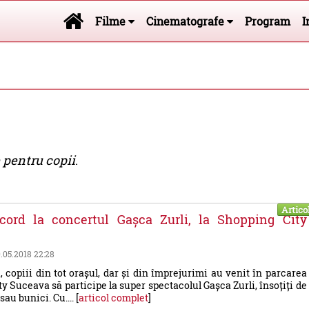
Filme
Cinematografe
Program
I
 pentru copii
.
Artico
ecord la concertul Gașca Zurli, la Shopping City
0.05.2018 22:28
, copiii din tot orașul, dar și din împrejurimi au venit în parcarea
y Suceava să participe la super spectacolul Gașca Zurli, însoțiți de
 sau bunici. Cu.... [
articol complet
]