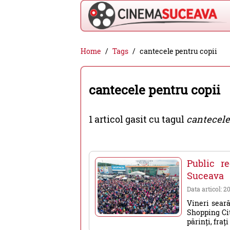
Cinema
Home
Tags
cantecele pentru copii
Suceava
-
cantecele pentru copii
filme
cinema,
1 articol gasit cu tagul
cantecele
stiri
si
evenimente
Public r
din
Suceava
Suceava
Data articol: 2
Vineri seară
Shopping Cit
părinți, frați