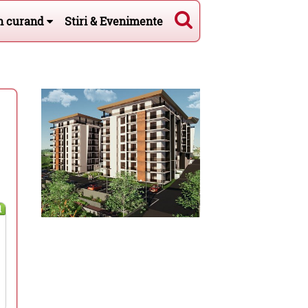
n curand
Stiri & Evenimente
l