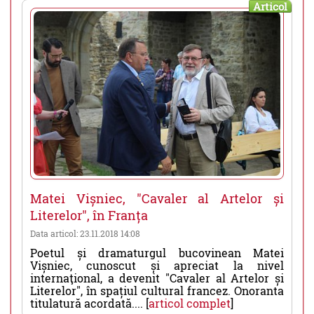
Articol
Matei Vișniec, "Cavaler al Artelor și
Literelor", în Franța
Data articol: 23.11.2018 14:08
Poetul și dramaturgul bucovinean Matei
Vișniec, cunoscut și apreciat la nivel
internaţional, a devenit "Cavaler al Artelor și
Literelor", în spațiul cultural francez. Onoranta
titulatură acordată.... [
articol complet
]