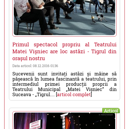
Primul spectacol propriu al Teatrului
Matei Vișniec are loc astăzi - Tigrul din
orașul nostru
Data articol: 08.12.2016 01:36
Sucevenii sunt invitați astăzi și mâine să
pășească în lumea fascinantă a teatrului, prin
intermediul primei producții proprii a
Teatrului Municipal „Matei Vișniec” din
Suceava - „Tigrul.... [
articol complet
]
Articol