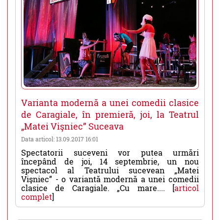
Varianta modernă a unei comedii clasice
de Caragiale, în premieră, joi, la Teatrul
„Matei Vişniec” Suceava
Data articol: 13.09.2017 16:01
Spectatorii suceveni vor putea urmări
începând de joi, 14 septembrie, un nou
spectacol al Teatrului sucevean „Matei
Vişniec” - o variantă modernă a unei comedii
clasice de Caragiale. „Cu mare.... [
articol
complet
]