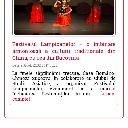
Festivalul Lampioanelor – o îmbinare
armonioasă a culturii tradiționale din
China, cu cea din Bucovina
Data articol: 12.02.2017 15:22
La finele săptămânii trecute, Casa Româno-
Chineză Suceava, în colaborare cu Clubul de
Studii Asiatice, a organizat, Festivalul
Lampioanelor, eveniment ce a marcat
încheierea Festivităților Anului.... [
articol
complet
]