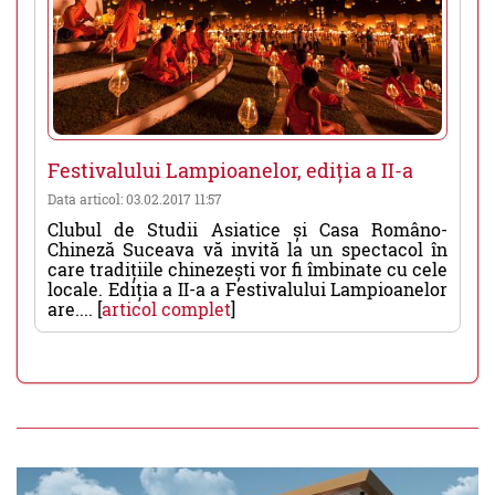
Festivalului Lampioanelor, ediția a II-a
Data articol: 03.02.2017 11:57
Clubul de Studii Asiatice și Casa Româno-
Chineză Suceava vă invită la un spectacol în
care tradițiile chinezești vor fi îmbinate cu cele
locale. Ediția a II-a a Festivalului Lampioanelor
are.... [
articol complet
]