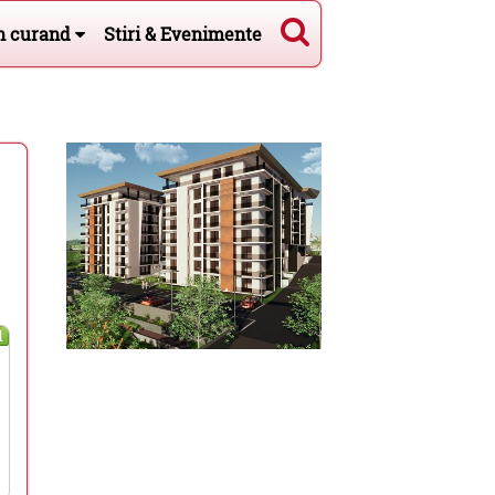
n curand
Stiri & Evenimente
l