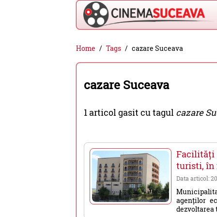
Cinema
Home
Tags
cazare Suceava
Suceava
-
cazare Suceava
filme
cinema,
1 articol gasit cu tagul
cazare S
stiri
si
evenimente
Facilităț
din
turisti, 
Suceava
Data articol: 2
Municipalita
agenților e
dezvoltarea t