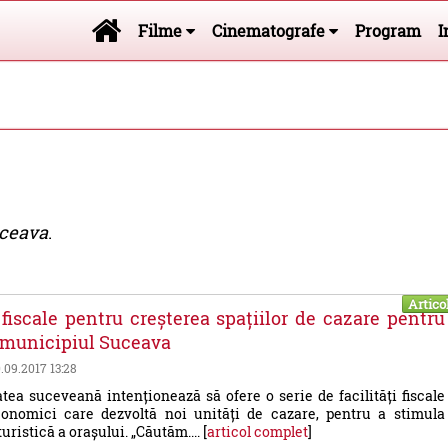
Filme
Cinematografe
Program
I
uceava
.
Artico
i fiscale pentru creșterea spațiilor de cazare pentru
în municipiul Suceava
0.09.2017 13:28
tea suceveană intenționează să ofere o serie de facilități fiscale
conomici care dezvoltă noi unități de cazare, pentru a stimula
uristică a orașului. „Căutăm.... [
articol complet
]