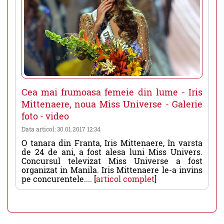
Cea mai frumoasa femeie din lume - Iris
Mittenaere, noua Miss Universe - Galerie
foto - video
Data articol: 30.01.2017 12:34
O tanara din Franta, Iris Mittenaere, în varsta
de 24 de ani, a fost alesa luni Miss Univers.
Concursul televizat Miss Universe a fost
organizat in Manila. Iris Mittenaere le-a invins
pe concurentele.... [
articol complet
]