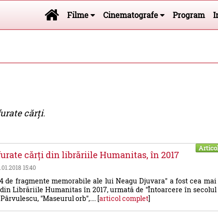
Filme
Cinematografe
Program
I
urate cărți
.
Artico
urate cărți din librăriile Humanitas, în 2017
3.01.2018 15:40
4 de fragmente memorabile ale lui Neagu Djuvara" a fost cea mai
 din Librăriile Humanitas în 2017, urmată de "Întoarcere în secolul
 Pârvulescu, "Maseurul orb",.... [
articol complet
]