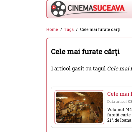
Cinema
Home
Tags
Cele mai furate cărți
Suceava
-
Cele mai furate cărți
filme
cinema,
1 articol gasit cu tagul
Cele mai f
stiri
si
evenimente
Cele mai f
din
Data articol: 0
Suceava
Volumul "44
furată carte
21", de Ioana