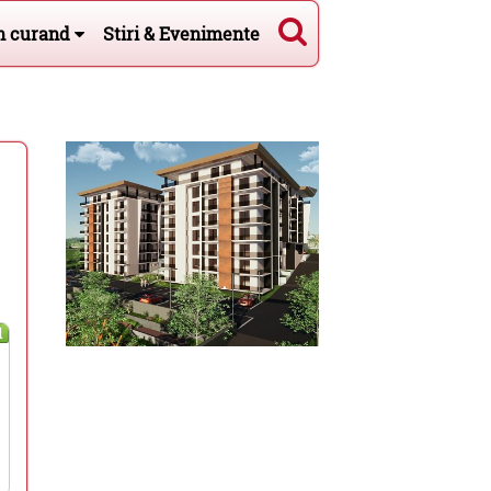
n curand
Stiri & Evenimente
l