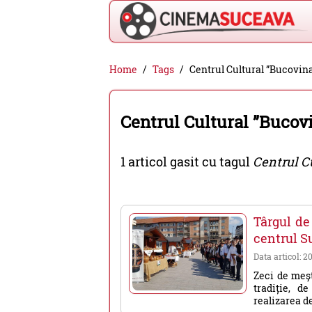
Cinema
Home
Tags
Centrul Cultural ”Bucovin
Suceava
-
Centrul Cultural ”Bucov
filme
cinema,
1 articol gasit cu tagul
Centrul C
stiri
si
evenimente
Târgul de
din
centrul S
Suceava
Data articol: 2
Zeci de meșt
tradiție, d
realizarea de