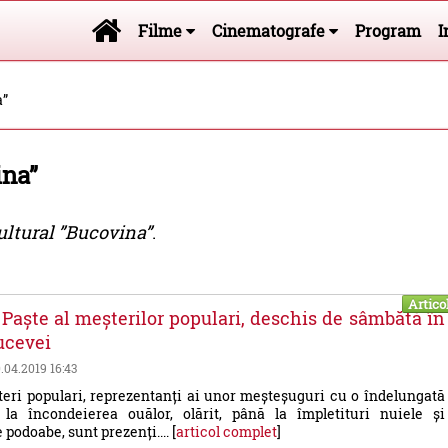
Filme
Cinematografe
Program
I
a”
ina”
ultural ”Bucovina”
.
Artico
 Paște al meșterilor populari, deschis de sâmbătă în
ucevei
0.04.2019 16:43
eri populari, reprezentanți ai unor meșteșuguri cu o îndelungată
e la încondeierea ouălor, olărit, până la împletituri nuiele și
 podoabe, sunt prezenți.... [
articol complet
]