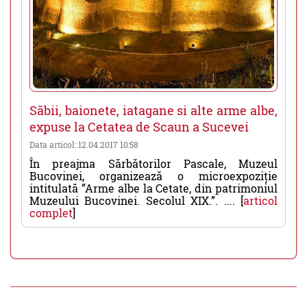
Săbii, baionete, iatagane si alte arme albe,
expuse la Cetatea de Scaun a Sucevei
Data articol: 12.04.2017 10:58
În preajma Sărbătorilor Pascale, Muzeul
Bucovinei, organizează o microexpoziție
intitulată ”Arme albe la Cetate, din patrimoniul
Muzeului Bucovinei. Secolul XIX.”. .... [
articol
complet
]