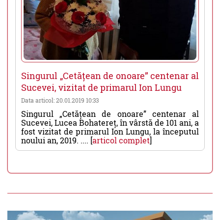
Singurul „Cetățean de onoare” centenar al
Sucevei, vizitat de primarul Ion Lungu
Data articol: 20.01.2019 10:33
Singurul „Cetățean de onoare” centenar al
Sucevei, Lucea Bohatereț, în vârstă de 101 ani, a
fost vizitat de primarul Ion Lungu, la începutul
noului an, 2019. .... [
articol complet
]