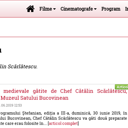
Filme
Cinematografe
Program
I
u
lin Scărlătescu
.
Artico
e medievale gătite de Chef Cătălin Scărlătescu,
la Muzeul Satului Bucovinean
6.06.2019 12:53
ogramului Ștefanian, ediția a III-a, duminică, 30 iunie 2019, în
lui Bucovinean, Chef Cătălin Scărlătescu va găti două preparate
e care erau folosite în.... [
articol complet
]