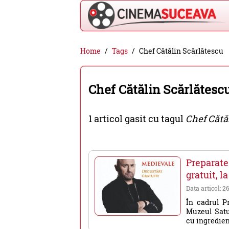
Cinema
Home
Tags
Chef Cătălin Scărlătescu
Suceava
-
Chef Cătălin Scărlătesc
filme
cinema,
1 articol gasit cu tagul
Chef Cătă
stiri
si
evenimente
Preparat
din
gratuit, 
Suceava
Data articol: 2
În cadrul Pr
Muzeul Satu
cu ingredient