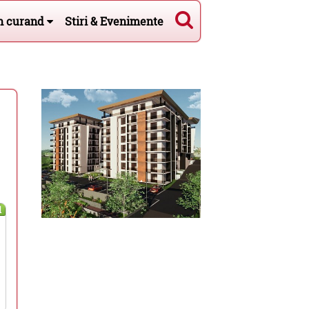
n curand
Stiri & Evenimente
l