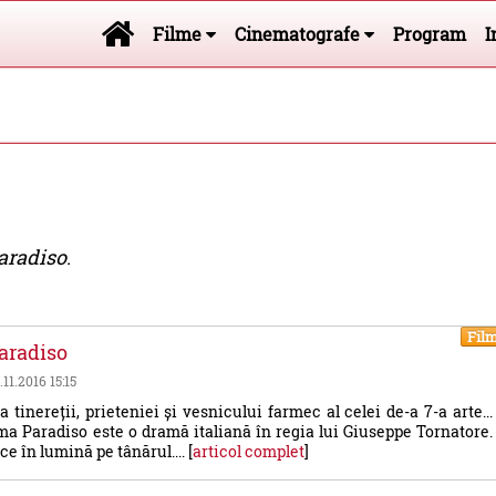
Filme
Cinematografe
Program
I
aradiso
.
Fil
aradiso
.11.2016 15:15
a tinereții, prieteniei și vesnicului farmec al celei de-a 7-a arte...
 Paradiso este o dramă italiană în regia lui Giuseppe Tornatore.
ce în lumină pe tânărul.... [
articol complet
]