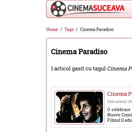
Cinema
Home
Tags
Cinema Paradiso
Suceava
-
Cinema Paradiso
filme
cinema,
1 articol gasit cu tagul
Cinema P
stiri
si
evenimente
Cinema P
din
Data articol: 25
Suceava
O celebrare 
Nuovo Cinema
Filmul îl adu