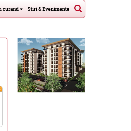
n curand
Stiri & Evenimente
m