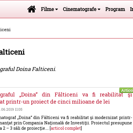
Filme
Cinematografe
Program
I
ticeni
lticeni
raful Doina Falticeni
.
Artico
graful „Doina” din Fălticeni va fi reabilitat şi
t printr-un proiect de cinci milioane de lei
6.06.2019 11:05
atograf „Doina” din Fălticeni va fi reabilitat şi modernizat printr-
inanţat prin Compania Naţională de Investiţii. Proiectul presupune
2 – 3 săli de proiecţie.... [
articol complet
]