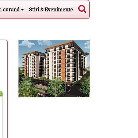
n curand
Stiri & Evenimente
l