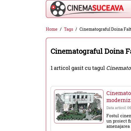
Cinema
Home
Tags
Cinematograful Doina Fal
Suceava
-
Cinematograful Doina Fa
filme
cinema,
1 articol gasit cu tagul
Cinematog
stiri
si
evenimente
Cinemato
din
moderniza
Suceava
Data articol: 0
Fostul cinem
un proiect f
amenajarea a 