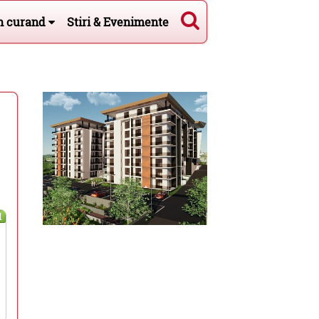
n curand
Stiri & Evenimente
l