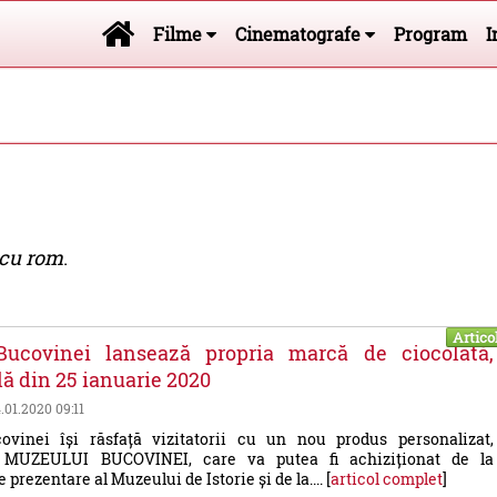
Filme
Cinematografe
Program
I
 cu rom
.
Artico
ucovinei lansează propria marcă de ciocolată,
lă din 25 ianuarie 2020
4.01.2020 09:11
vinei își răsfață vizitatorii cu un nou produs personalizat,
MUZEULUI BUCOVINEI, care va putea fi achiziționat de la
prezentare al Muzeului de Istorie și de la.... [
articol complet
]