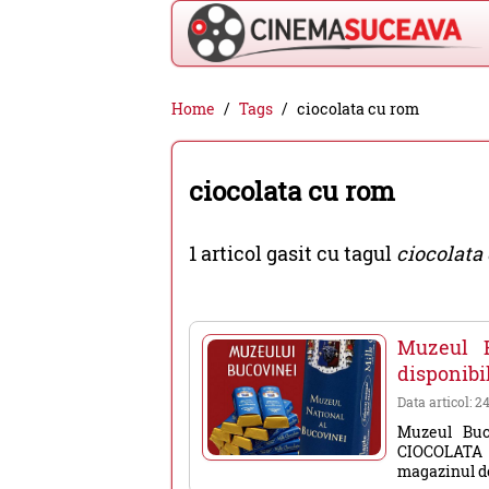
Cinema
Home
Tags
ciocolata cu rom
Suceava
-
ciocolata cu rom
filme
cinema,
1 articol gasit cu tagul
ciocolata
stiri
si
evenimente
Muzeul B
din
disponibi
Suceava
Data articol: 2
Muzeul Buco
CIOCOLATA 
magazinul de 