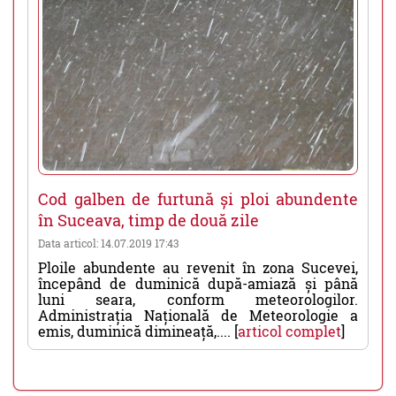
Cod galben de furtună și ploi abundente
în Suceava, timp de două zile
Data articol: 14.07.2019 17:43
Ploile abundente au revenit în zona Sucevei,
începând de duminică după-amiază și până
luni seara, conform meteorologilor.
Administrația Națională de Meteorologie a
emis, duminică dimineață,.... [
articol complet
]