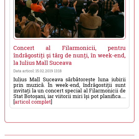
Concert al Filarmonicii, pentru
îndrăgostiți și târg de nunți, în week-end,
la Iulius Mall Suceava
Data articol: 15.02.2019 13:18
Iulius Mall Suceava sărbătorește luna iubirii
prin muzică. În week-end, îndrăgostiții sunt
invitați la un concert special al Filarmonicii de
Stat Botoșani, iar viitorii miri își pot planifica....
[
articol complet
]