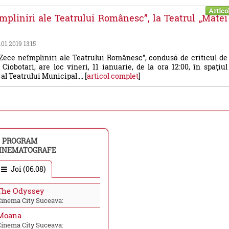
Artico
mpliniri ale Teatrului Românesc”, la Teatrul „Matei
.01.2019 13:15
Zece neîmpliniri ale Teatrului Românesc”, condusă de criticul de
 Ciobotari, are loc vineri, 11 ianuarie, de la ora 12:00, în spaţiul
al Teatrului Municipal.... [
articol complet
]
PROGRAM
INEMATOGRAFE
Joi (06.08)
The Odyssey
Cinema City Suceava:
Moana
Cinema City Suceava: