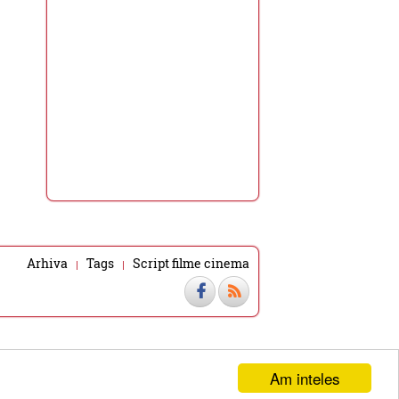
Arhiva
Tags
Script filme cinema
Am inteles