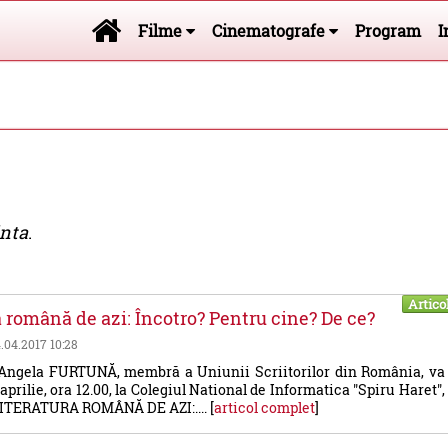
Filme
Cinematografe
Program
I
inta
.
Artico
a română de azi: Încotro? Pentru cine? De ce?
4.04.2017 10:28
 Angela FURTUNĂ, membră a Uniunii Scriitorilor din România, va
aprilie, ora 12.00, la Colegiul National de Informatica "Spiru Haret",
LITERATURA ROMÂNĂ DE AZI:.... [
articol complet
]