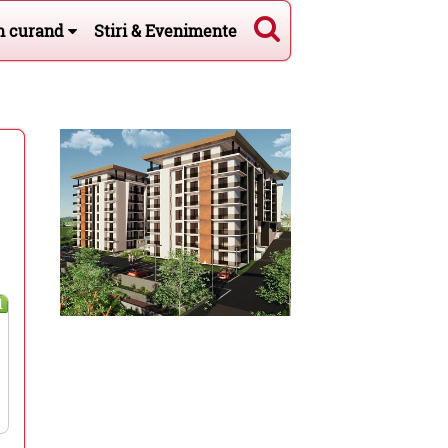
n curand
Stiri & Evenimente
l