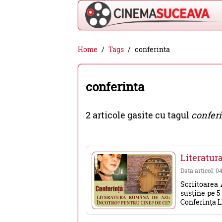
Cinema
Home
Tags
conferinta
Suceava
-
conferinta
filme
cinema,
2 articole gasite cu tagul
confer
stiri
si
evenimente
Literatur
din
Data articol: 0
Suceava
Scriitoarea
susţine pe 5 
Conferinţa 