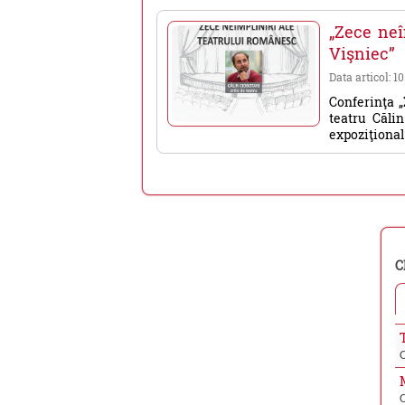
„Zece neî
Vişniec”
Data articol: 10
Conferinţa „
teatru Călin
expoziţional 
C