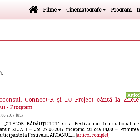
Filme
Cinematografe
Program
I
R
.
Artico
oconsul, Connect-R și DJ Project cântă la Zilele
ui - Program
8.06.2017 18:17
„ZILELOR RĂDĂUŢIULUI” si a Festivalului International de
canul” ZIUA 1 – Joi 29.06.2017 începînd cu ora 14,00 – Primirea
articipante la Festivalul ARCANUL.... [
articol complet
]