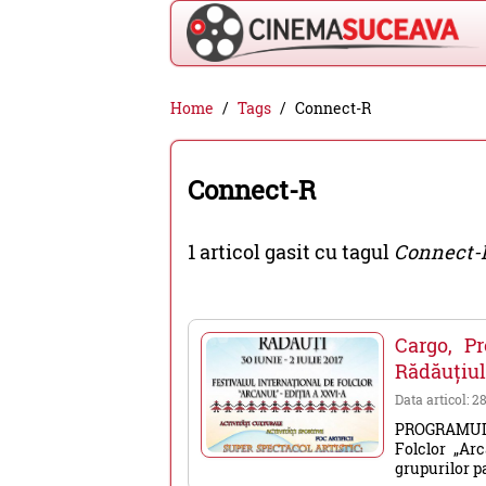
Cinema
Home
Tags
Connect-R
Suceava
-
Connect-R
filme
cinema,
1 articol gasit cu tagul
Connect-
stiri
si
evenimente
Cargo, Pr
din
Rădăuțiul
Suceava
Data articol: 2
PROGRAMUL 
Folclor „Ar
grupurilor p