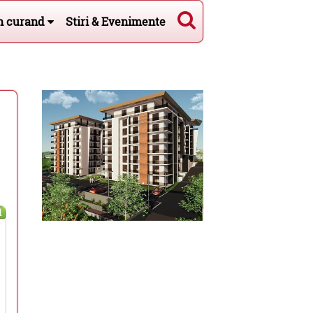
n curand
Stiri & Evenimente
l