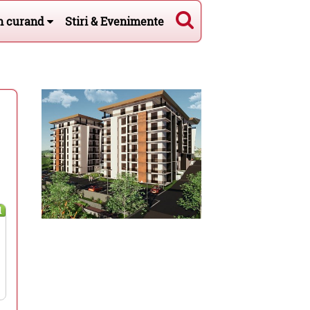
n curand
Stiri & Evenimente
l