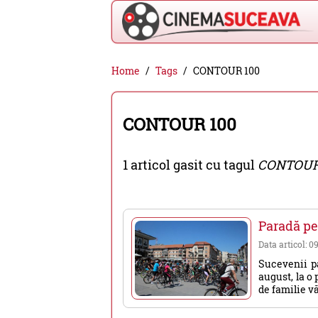
Cinema
Home
Tags
CONTOUR 100
Suceava
-
CONTOUR 100
filme
cinema,
1 articol gasit cu tagul
CONTOUR
stiri
si
evenimente
Paradă pe 
din
Data articol: 0
Suceava
Sucevenii pa
august, la o 
de familie vă