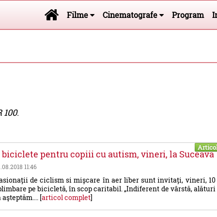
Filme
Cinematografe
Program
I
 100
.
Artico
biciclete pentru copiii cu autism, vineri, la Suceava
9.08.2018 11:46
sionații de ciclism si mișcare în aer liber sunt invitați, vineri, 10
plimbare pe bicicletă, în scop caritabil. „Indiferent de vârstă, alături
 aşteptăm.... [
articol complet
]