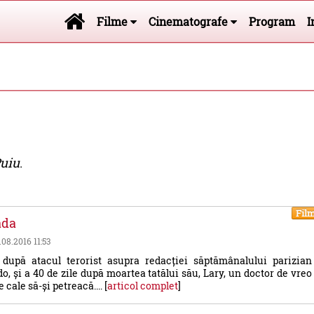
Filme
Cinematografe
Program
I
Puiu
.
Fil
ada
.08.2016 11:53
e după atacul terorist asupra redacției săptămânalului parizian
o, și a 40 de zile după moartea tatălui său, Lary, un doctor de vreo
 cale să-și petreacă.... [
articol complet
]