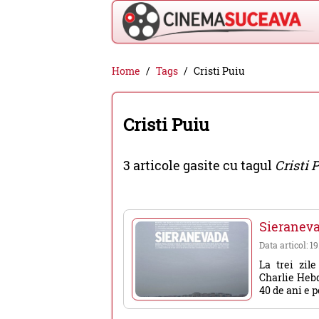
Cinema
Home
Tags
Cristi Puiu
Suceava
-
Cristi Puiu
filme
cinema,
3 articole gasite cu tagul
Cristi 
stiri
si
evenimente
Sieranev
din
Data articol: 19
Suceava
La trei zil
Charlie Hebd
40 de ani e pe