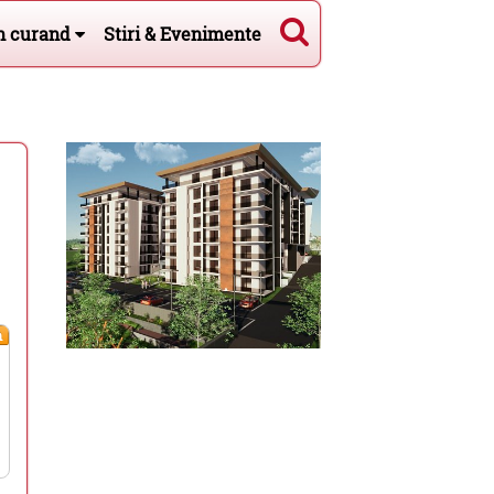
n curand
Stiri & Evenimente
m