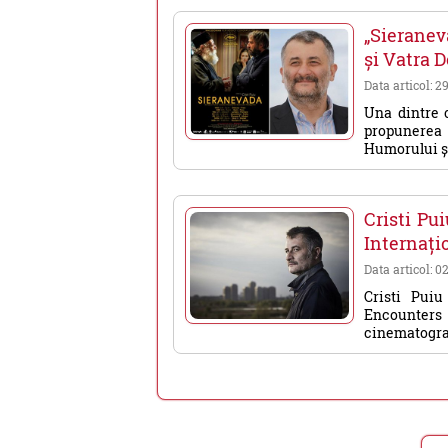
„Sieranev
și Vatra 
Data articol: 2
Una dintre c
propunerea 
Humorului și 
Cristi Pu
Internați
Data articol: 0
Cristi Pui
Encounters 
cinematografi