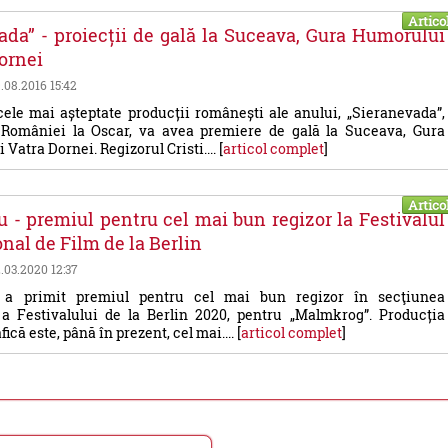
Artico
ada” - proiecții de gală la Suceava, Gura Humorului
Dornei
9.08.2016 15:42
ele mai așteptate producții românești ale anului, „Sieranevada”,
României la Oscar, va avea premiere de gală la Suceava, Gura
Vatra Dornei. Regizorul Cristi.... [
articol complet
]
Artico
iu - premiul pentru cel mai bun regizor la Festivalul
onal de Film de la Berlin
2.03.2020 12:37
u a primit premiul pentru cel mai bun regizor în secţiunea
a Festivalului de la Berlin 2020, pentru „Malmkrog”. Producția
că este, până în prezent, cel mai.... [
articol complet
]