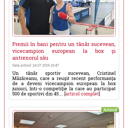
Premii în bani pentru un tânăr sucevean,
vicecampion european la box și
antrenorul său
Data articol: 24.07.2019 20:47
Un tânăr sportiv sucevean, Cristinel
Măzăreanu, care a reuşit recent performanţa
de a deveni vicecampion european la box
juniori, într-o competiţie la care au participat
500 de sportivi din 45.... [
articol complet
]
Articol