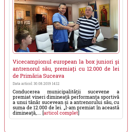
Vicecampionul european la box juniori și
antrenorul său, premiați cu 12.000 de lei
de Primăria Suceava
Data articol: 30.08.2019 14:12
Conducerea municipalității sucevene a
premiat vineri dimineață performanța sportivă
a unui tânăr sucevean și a antrenorului său, cu
suma de 12.000 de lei. „I-am premiat în această
dimineață,.... [
articol complet
]