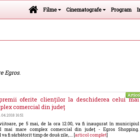
Filme
Cinematografe
Program
I
e Egros
.
Artico
remii oferite clienților la deschiderea celui mai
lex comercial din județ
6.04.2018 16:51
itoare, pe 5 mai, de la ora 12.00, va fi inaugurat în municipiul
l mai mare complex comercial din județ - Egros Shopping.
a fi sărbătorit timp de două zile,.... [
articol complet
]