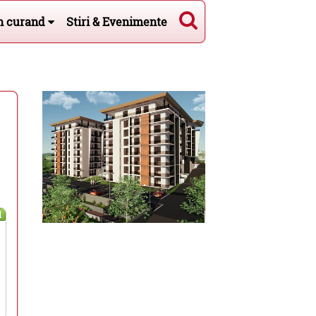
n curand
Stiri & Evenimente
l