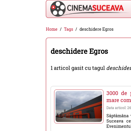
Cinema
Home
Tags
deschidere Egros
Suceava
-
deschidere Egros
filme
cinema,
1 articol gasit cu tagul
deschider
stiri
si
evenimente
3000 de p
din
mare comp
Suceava
Data articol: 2
Săptămâna vi
Suceava ce
Evenimentul v