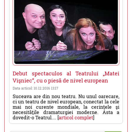
Debut spectaculos al Teatrului „Matei
Vişniec”, cu o piesă de nivel european
Data articol: 10.12.2016 13:17
Suceava are din nou teatru. Nu unul oarecare,
ci un teatru de nivel european, conectat la cele
mai noi curente mondiale, la cerinţele şi
necesităţile dramaturgiei moderne. Asta a
dovedit-o Teatrul.... [
articol complet
]