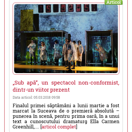
Articol
„Sub apă”, un spectacol non-conformist,
dintr-un viitor prezent
Data articol: 05.03.2018 09:58
Finalul primei săptămâni a lunii martie a fost
marcat la Suceava de o premieră absolută –
punerea în scenă, pentru prima oară, în a unui
text a cunoscutului dramaturg Ella Carmen
Greenhill,.... [
articol complet
]