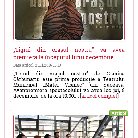
„Tigrul din orașul nostru” va avea
premiera la începutul lunii decembrie
Data articol: 25.11.2016 16:10
„Tigrul din orașul nostru” de Gianina
Cărbunariu este prima producție a Teatrului
Municipal „Matei Vișniec” din Suceava.
Avanpremiera spectacolului va avea loc joi, 8
decembrie, de la ora 19.00.... [
articol complet
]
Articol