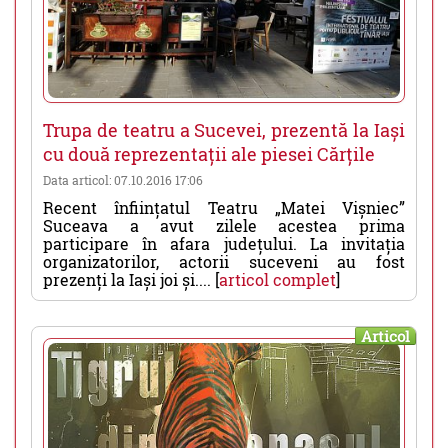
Trupa de teatru a Sucevei, prezentă la Iași
cu două reprezentații ale piesei Cărțile
Data articol: 07.10.2016 17:06
Recent înființatul Teatru „Matei Vișniec”
Suceava a avut zilele acestea prima
participare în afara județului. La invitația
organizatorilor, actorii suceveni au fost
prezenți la Iași joi și.... [
articol complet
]
Articol