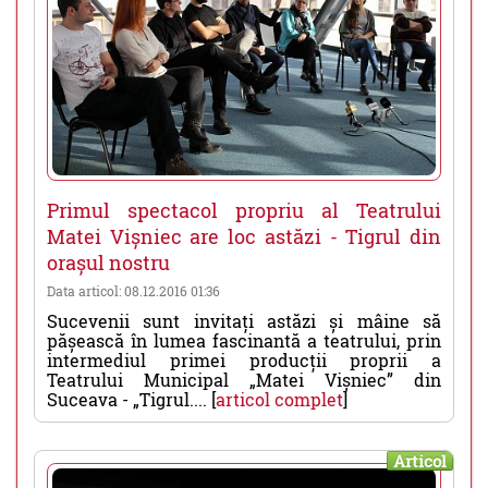
Primul spectacol propriu al Teatrului
Matei Vișniec are loc astăzi - Tigrul din
orașul nostru
Data articol: 08.12.2016 01:36
Sucevenii sunt invitați astăzi și mâine să
pășească în lumea fascinantă a teatrului, prin
intermediul primei producții proprii a
Teatrului Municipal „Matei Vișniec” din
Suceava - „Tigrul.... [
articol complet
]
Articol