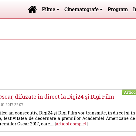
Filme
Cinematografe
Program
I
Artico
scar, difuzate în direct la Digi24 şi Digi Film
5.01.2017 22:07
ilea an consecutiv, Digi24 şi Digi Film vor transmite, în direct şi în
te, festivitatea de decernare a premiilor Academiei Americane de
remiilor Oscar 2017, care.... [
articol complet
]