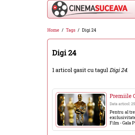
Cinema
Home
Tags
Digi 24
Suceava
-
Digi 24
filme
cinema,
1 articol gasit cu tagul
Digi 24
.
stiri
si
evenimente
Premiile O
din
Data articol: 2
Suceava
Pentru al tre
exclusivita
Film - Gala P