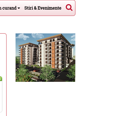
n curand
Stiri & Evenimente
l